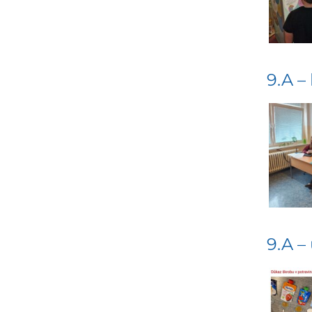
9.A –
9.A –