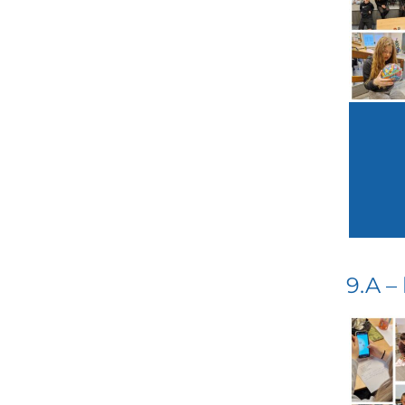
9.A –