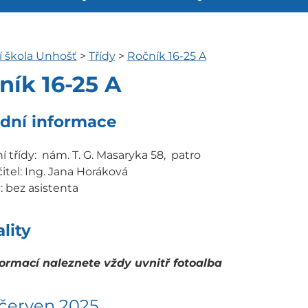
í škola Unhošť
>
Třídy
>
Ročník 16-25 A
ník 16-25 A
dní informace
 třídy: nám. T. G. Masaryka 58, patro
čitel: Ing. Jana Horáková
: bez asistenta
lity
formací naleznete vždy uvnitř fotoalba
 červen 2025