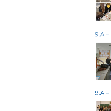
9.A –
9.A –