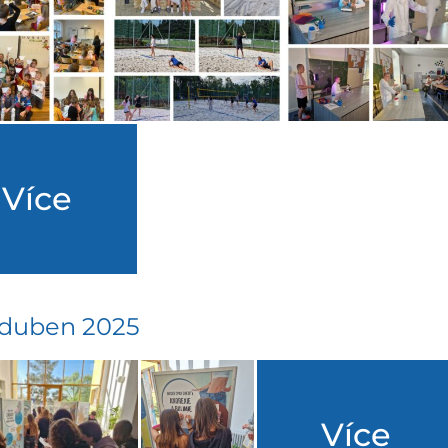
Více
 duben 2025
Více