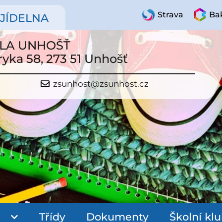
Strava
Bak
JÍDELNA
OLA UNHOŠŤ
ryka 58, 273 51 Unhošť
zsunhost@zsunhost.cz
Třídy
Dokumenty
Školní kl