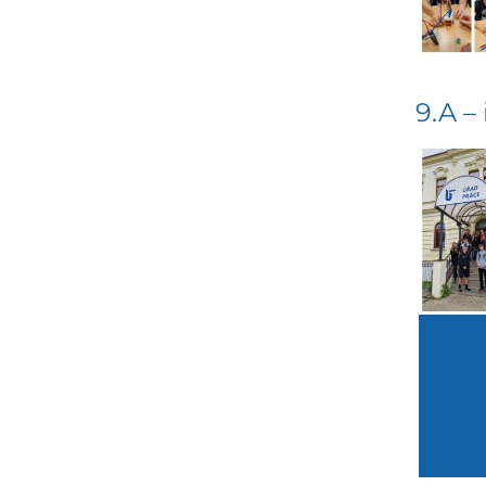
9.A –