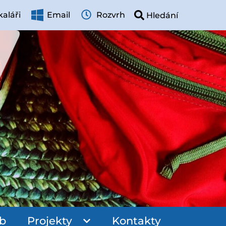
aláři
Email
Rozvrh
ub
Projekty
Kontakty