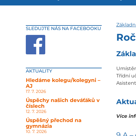
Základn
SLEDUJTE NÁS NA FACEBOOKU
Roč
Zákla
Umístění
AKTUALITY
Třídní u
Hledáme kolegu/kolegyni –
Asistent
AJ
17. 7. 2026
Úspěchy našich deváťáků v
Aktua
číslech
12. 7. 2026
Více in
Úspěšný přechod na
gymnázia
10. 7. 2026
9.A –