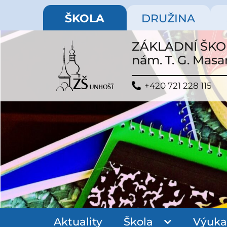
ŠKOLA
DRUŽINA
ZÁKLADNÍ ŠK
nám. T. G. Masa
+420 721 228 115
Aktuality
Škola
Výuka