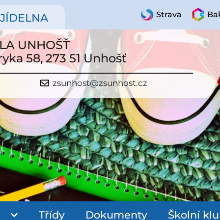
Strava
Bak
JÍDELNA
OLA UNHOŠŤ
ryka 58, 273 51 Unhošť
zsunhost@zsunhost.cz
Třídy
Dokumenty
Školní kl