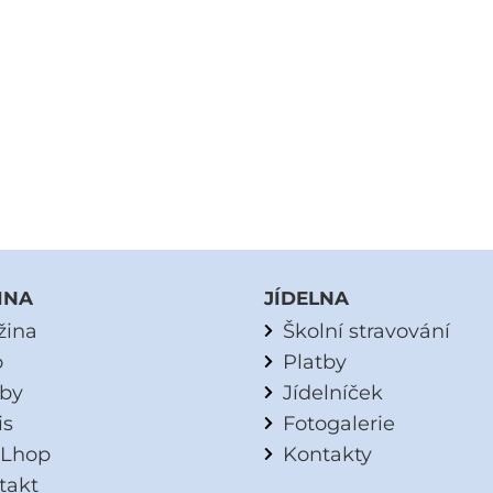
INA
JÍDELNA
žina
Školní stravování
o
Platby
tby
Jídelníček
is
Fotogalerie
Lhop
Kontakty
takt