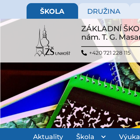
ŠKOLA
DRUŽINA
ZÁKLADNÍ ŠK
nám. T. G. Masa
+420 721 228 115
Aktuality
Škola
Výuka