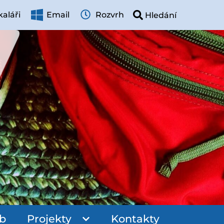
aláři
Email
Rozvrh
ub
Projekty
Kontakty