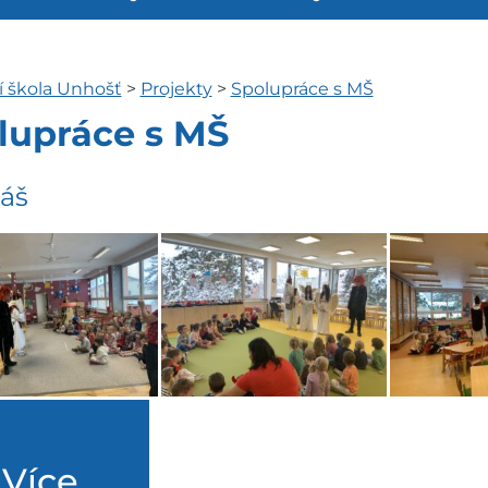
í škola Unhošť
>
Projekty
>
Spolupráce s MŠ
lupráce s MŠ
áš
Více