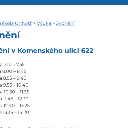
í škola Unhošť
>
Výuka
>
Zvonění
nění
ní v Komenského ulici 622
 7.10 – 7.55
a 8.00 – 8.45
a 8.55 – 9.40
a 9.55 – 10.40
 10.50 – 11.35
 11.45 – 12.30
a 12.40 – 13.25
 13.35 – 14.20