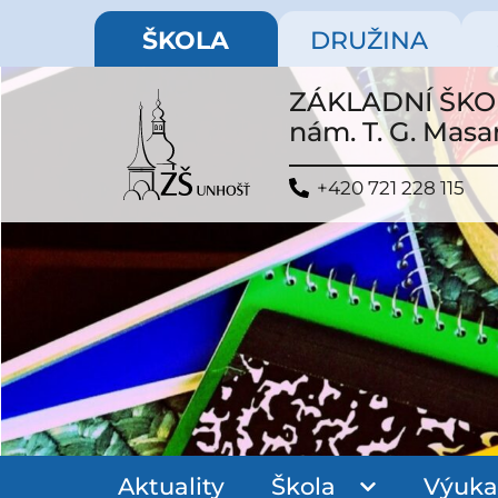
ŠKOLA
DRUŽINA
ZÁKLADNÍ ŠK
nám. T. G. Masa
+420 721 228 115
Aktuality
Škola
Výuka