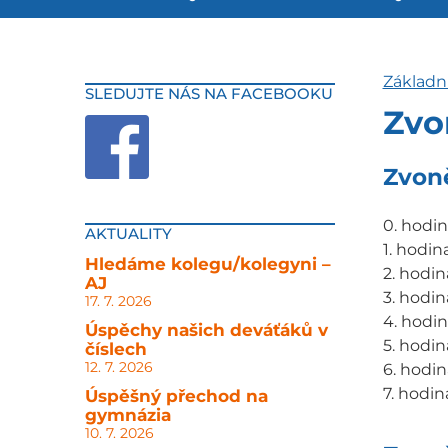
Základn
SLEDUJTE NÁS NA FACEBOOKU
Zvo
Zvoně
0. hodina
AKTUALITY
1. hodin
Hledáme kolegu/kolegyni –
2. hodin
AJ
3. hodin
17. 7. 2026
4. hodina
Úspěchy našich deváťáků v
5. hodina
číslech
12. 7. 2026
6. hodin
7. hodina
Úspěšný přechod na
gymnázia
10. 7. 2026