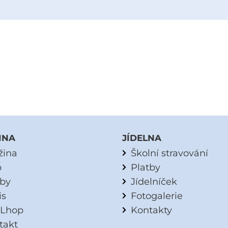
INA
JÍDELNA
žina
Školní stravování
o
Platby
tby
Jídelníček
is
Fotogalerie
Lhop
Kontakty
takt