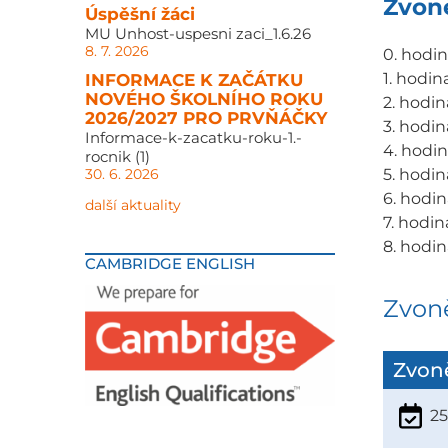
Zvon
Úspěšní žáci
MU Unhost-uspesni zaci_1.6.26
8. 7. 2026
0. hodina
1. hodin
INFORMACE K ZAČÁTKU
NOVÉHO ŠKOLNÍHO ROKU
2. hodin
2026/2027 PRO PRVŇÁČKY
3. hodin
Informace-k-zacatku-roku-1.-
4. hodina
rocnik (1)
5. hodina
30. 6. 2026
6. hodina
další aktuality
7. hodin
8. hodin
CAMBRIDGE ENGLISH
Zvoně
Zvoně
25