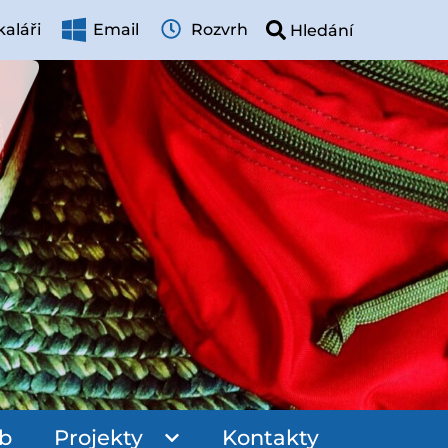
aláři
Email
Rozvrh
ub
Projekty
Kontakty