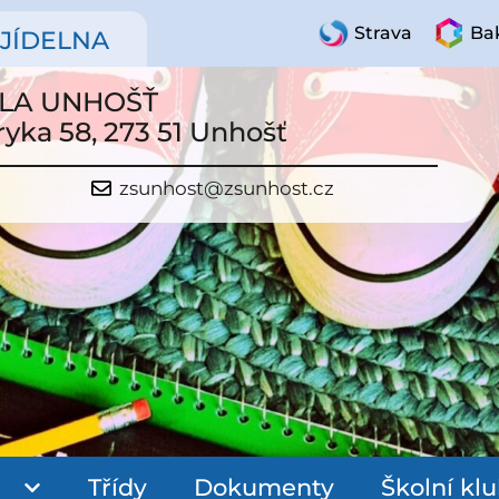
Strava
Bak
JÍDELNA
OLA UNHOŠŤ
ryka 58, 273 51 Unhošť
zsunhost@zsunhost.cz
Třídy
Dokumenty
Školní kl