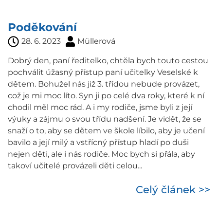
Poděkování
28. 6. 2023
Müllerová
Dobrý den, paní ředitelko, chtěla bych touto cestou
pochválit úžasný přístup paní učitelky Veselské k
dětem. Bohužel nás již 3. třídou nebude provázet,
což je mi moc líto. Syn ji po celé dva roky, které k ní
chodil měl moc rád. A i my rodiče, jsme byli z její
výuky a zájmu o svou třídu nadšení. Je vidět, že se
snaží o to, aby se dětem ve škole líbilo, aby je učení
bavilo a její milý a vstřícný přístup hladí po duši
nejen děti, ale i nás rodiče. Moc bych si přála, aby
takoví učitelé provázeli děti celou...
Celý článek >>