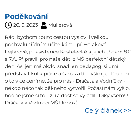
Poděkování
26. 6. 2023
Müllerová
Rádi bychom touto cestou vyslovili velikou
pochvalu třídním učitelkám - pí. Horákové,
Fejfarové, pí. asistence Kostelecké a jejich třídám 8.C
a 7.A. Připravili pro naše děti z MŠ perfektní dětský
den. Asi jen málokdo, snad jen pedagog, si umí
představit kolik práce a času za tím vším je. Proto si
o to více ceníme, že pro nás - Dráčata a Vodníčky -
někdo něco tak pěkného vytvořil. Počasí nám vyšlo,
hodně jsme si to užili a dost se vyřádili. Díky všem!!!
Dráčata a Vodníčci MŠ Unhošť
Celý článek >>