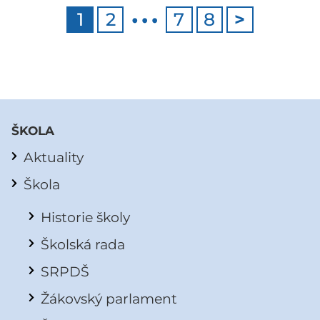
…
1
2
7
8
>
ŠKOLA
Aktuality
Škola
Historie školy
Školská rada
SRPDŠ
Žákovský parlament