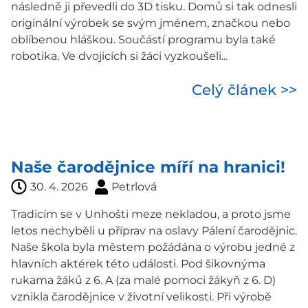
následně ji převedli do 3D tisku. Domů si tak odnesli
originální výrobek se svým jménem, značkou nebo
oblíbenou hláškou. Součástí programu byla také
robotika. Ve dvojicích si žáci vyzkoušeli...
Celý článek >>
Naše čarodějnice míří na hranici!
30. 4. 2026
Petrlová
Tradicím se v Unhošti meze nekladou, a proto jsme
letos nechyběli u příprav na oslavy Pálení čarodějnic.
Naše škola byla městem požádána o výrobu jedné z
hlavních aktérek této události. Pod šikovnýma
rukama žáků z 6. A (za malé pomoci žákyň z 6. D)
vznikla čarodějnice v životní velikosti. Při výrobě