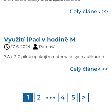
Celý článek >>
Využití iPad v hodině M
17. 6. 2024
Petrlová
7.A i 7. C pilně opakují v matematických aplikacích
Celý článek >>
…
1
2
4
5
>