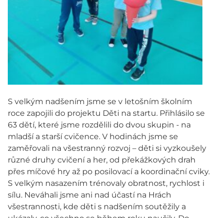
S velkým nadšením jsme se v letošním školním
roce zapojili do projektu Děti na startu. Přihlásilo se
63 dětí, které jsme rozdělili do dvou skupin - na
mladší a starší cvičence. V hodinách jsme se
zaměřovali na všestranný rozvoj – děti si vyzkoušely
různé druhy cvičení a her, od překážkových drah
přes míčové hry až po posilovací a koordinační cviky.
S velkým nasazením trénovaly obratnost, rychlost i
sílu. Neváhali jsme ani nad účastí na Hrách
všestrannosti, kde děti s nadšením soutěžily a