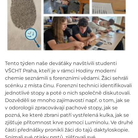
Tento týden naše deváťáky navštívili studenti
VŠCHT Praha, kteří je v rámci Hodiny moderní
chemie seznámili s forenzními vědami. Žáci sehráli
scénku z místa činu. Forenzní technici identifikovali
jednotlivé stopy a poté o nich společně diskutovali.
Dozvěděli se mnoho zajímavostí např. o tom, jak se
v odorologii zpracovávají pachové stopy, jak se
pozná, ke které zbrani patří vystřelená kulka, jak se
zjišťuje přítomnost krve pomocí Luminolu. Ve druhé
části přednášky pronikli žáci do tajů daktyloskopie.
Snímali své otisky prstů, zjišťovali své...