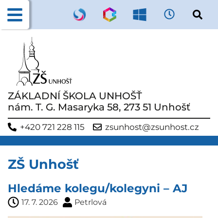
ZÁKLADNÍ ŠKOLA UNHOŠŤ
nám. T. G. Masaryka 58, 273 51 Unhošť
+420 721 228 115
zsunhost@zsunhost.cz
ZŠ Unhošť
Hledáme kolegu/kolegyni – AJ
17. 7. 2026
Petrlová