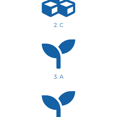
2. C
3. A