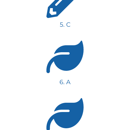
5. C
6. A