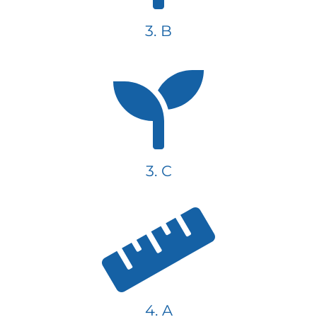
3. B
3. C
4. A