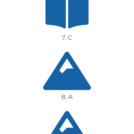
7. C
8. A