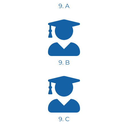
9. A
9. B
9. C