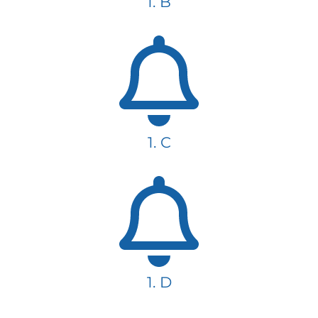
1. B
1. C
1. D