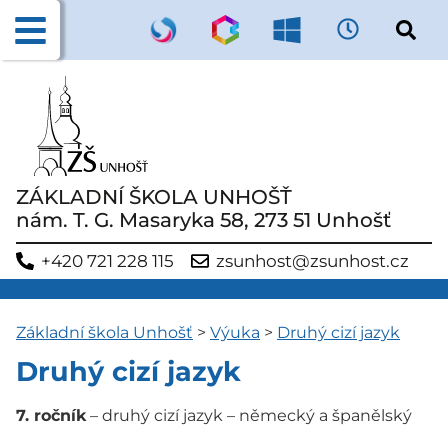
ZÁKLADNÍ ŠKOLA UNHOŠŤ
nám. T. G. Masaryka 58, 273 51 Unhošť
+420 721 228 115
zsunhost@zsunhost.cz
Základní škola Unhošť
>
Výuka
>
Druhý cizí jazyk
Druhý cizí jazyk
7. ročník
– druhý cizí jazyk – německý a španělský