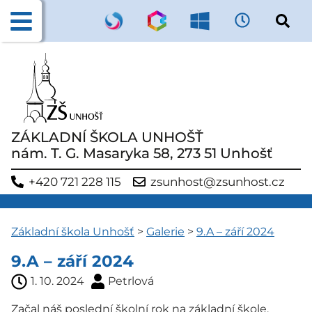
ZÁKLADNÍ ŠKOLA UNHOŠŤ
nám. T. G. Masaryka 58, 273 51 Unhošť
+420 721 228 115
zsunhost@zsunhost.cz
Základní škola Unhošť
>
Galerie
>
9.A – září 2024
9.A – září 2024
1. 10. 2024
Petrlová
Začal náš poslední školní rok na základní škole.