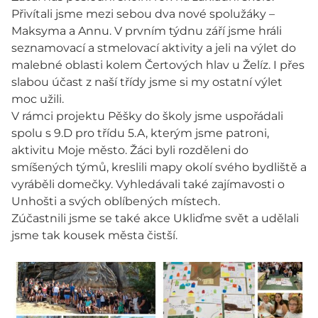
Přivítali jsme mezi sebou dva nové spolužáky –
Maksyma a Annu. V prvním týdnu září jsme hráli
seznamovací a stmelovací aktivity a jeli na výlet do
malebné oblasti kolem Čertových hlav u Želíz. I přes
slabou účast z naší třídy jsme si my ostatní výlet
moc užili.
V rámci projektu Pěšky do školy jsme uspořádali
spolu s 9.D pro třídu 5.A, kterým jsme patroni,
aktivitu Moje město. Žáci byli rozděleni do
smíšených týmů, kreslili mapy okolí svého bydliště a
vyráběli domečky. Vyhledávali také zajímavosti o
Unhošti a svých oblíbených místech.
Zúčastnili jsme se také akce Ukliďme svět a udělali
jsme tak kousek města čistší.