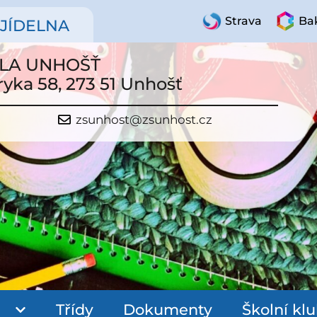
Strava
Bak
JÍDELNA
OLA UNHOŠŤ
ryka 58, 273 51 Unhošť
zsunhost@zsunhost.cz
Třídy
Dokumenty
Školní kl