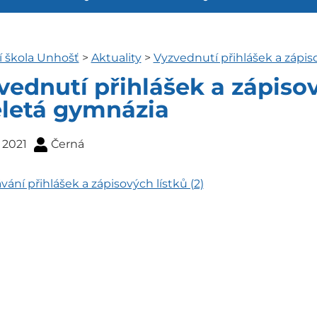
í škola Unhošť
>
Aktuality
>
Vyzvednutí přihlášek a zápis
vednutí přihlášek a zápisov
eletá gymnázia
. 2021
Černá
ání přihlášek a zápisových lístků (2)