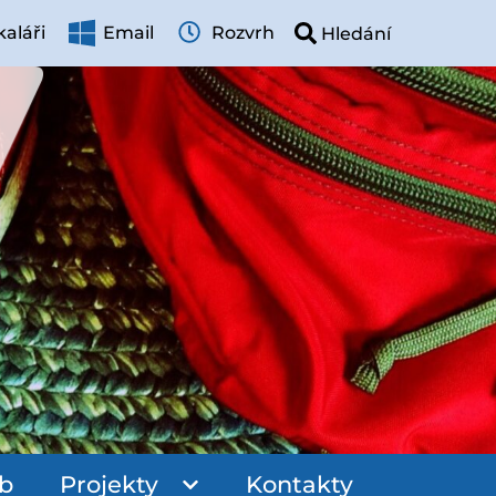
aláři
Email
Rozvrh
ub
Projekty
Kontakty