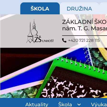
ŠKOLA
DRUŽINA
ZÁKLADNÍ ŠK
nám. T. G. Masa
+420 721 228 115
Aktuality
Škola
Výuka