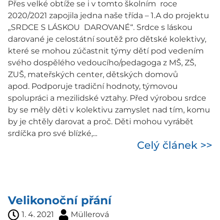
Přes velké obtíže se i v tomto školním roce
2020/2021 zapojila jedna naše třída – 1.A do projektu
„SRDCE S LÁSKOU DAROVANÉ“. Srdce s láskou
darované je celostátní soutěž pro dětské kolektivy,
které se mohou zúčastnit týmy dětí pod vedením
svého dospělého vedoucího/pedagoga z MŠ, ZŠ,
ZUŠ, mateřských center, dětských domovů
apod. Podporuje tradiční hodnoty, týmovou
spolupráci a mezilidské vztahy. Před výrobou srdce
by se měly děti v kolektivu zamyslet nad tím, komu
by je chtěly darovat a proč. Děti mohou vyrábět
srdíčka pro své blízké,...
Celý článek >>
Velikonoční přání
1. 4. 2021
Müllerová