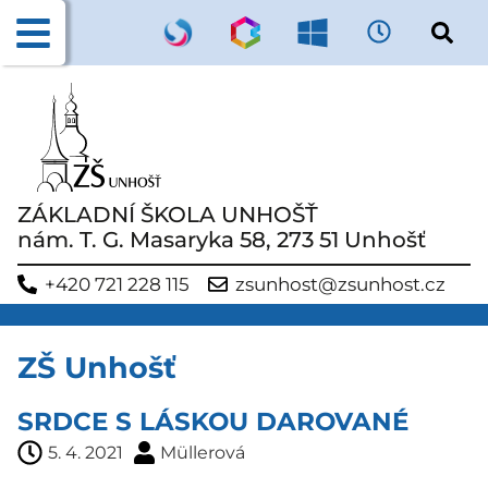
ZÁKLADNÍ ŠKOLA UNHOŠŤ
nám. T. G. Masaryka 58, 273 51 Unhošť
+420 721 228 115
zsunhost@zsunhost.cz
ZŠ Unhošť
SRDCE S LÁSKOU DAROVANÉ
5. 4. 2021
Müllerová