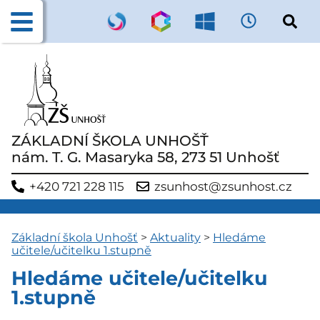
ZÁKLADNÍ ŠKOLA UNHOŠŤ
nám. T. G. Masaryka 58, 273 51 Unhošť
+420 721 228 115
zsunhost@zsunhost.cz
Základní škola Unhošť
>
Aktuality
>
Hledáme
učitele/učitelku 1.stupně
Hledáme učitele/učitelku
1.stupně