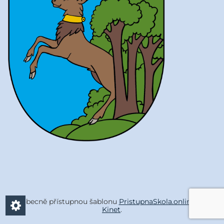
Všeobecně přístupnou šablonu
PristupnaSkola.online
vyvíjí
Kinet
.