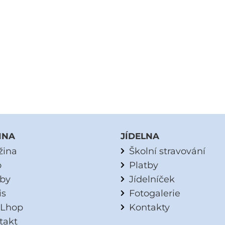
INA
JÍDELNA
žina
Školní stravování
o
Platby
tby
Jídelníček
is
Fotogalerie
Lhop
Kontakty
takt