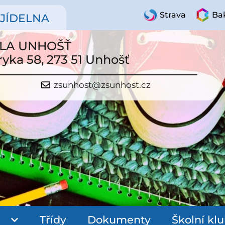
Strava
Bak
JÍDELNA
OLA UNHOŠŤ
ryka 58, 273 51 Unhošť
zsunhost@zsunhost.cz
Třídy
Dokumenty
Školní kl