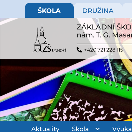
ŠKOLA
DRUŽINA
ZÁKLADNÍ ŠK
nám. T. G. Masa
+420 721 228 115
Aktuality
Škola
Výuka