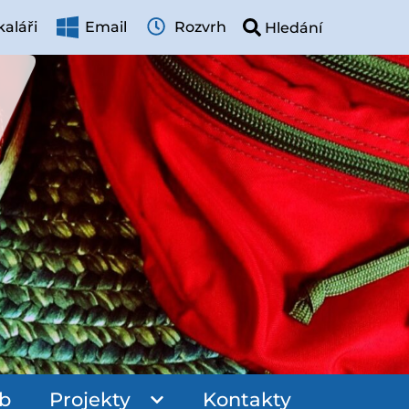
aláři
Email
Rozvrh
ub
Projekty
Kontakty