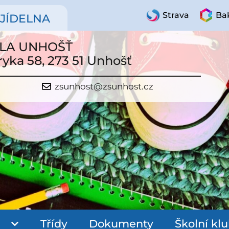
Strava
Bak
JÍDELNA
OLA UNHOŠŤ
ryka 58, 273 51 Unhošť
zsunhost@zsunhost.cz
Třídy
Dokumenty
Školní kl