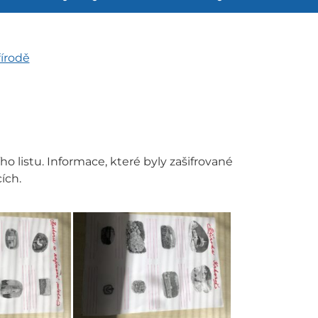
řírodě
ního listu. Informace, které byly zašifrované
cích.