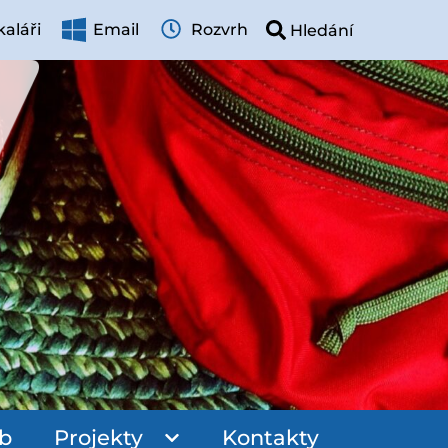
aláři
Email
Rozvrh
ub
Projekty
Kontakty