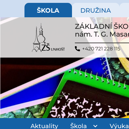
ŠKOLA
DRUŽINA
ZÁKLADNÍ ŠK
nám. T. G. Masa
+420 721 228 115
Aktuality
Škola
Výuka