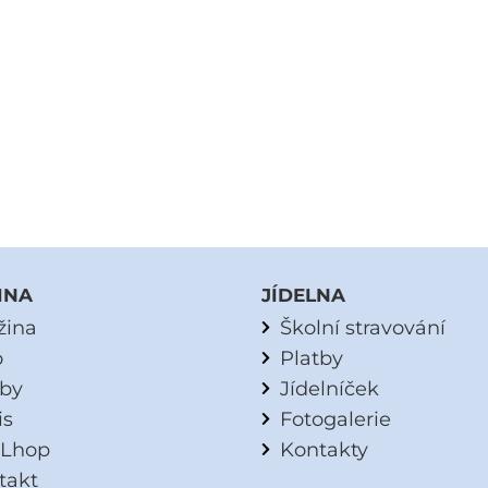
INA
JÍDELNA
žina
Školní stravování
o
Platby
tby
Jídelníček
is
Fotogalerie
Lhop
Kontakty
takt