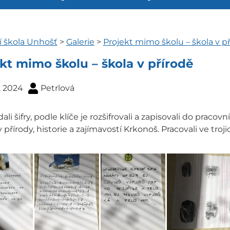
í škola Unhošť
>
Galerie
>
Projekt mimo školu – škola v p
kt mimo školu – škola v přírodě
. 2024
Petrlová
dali šifry, podle klíče je rozšifrovali a zapisovali do pracov
y přírody, historie a zajímavostí Krkonoš. Pracovali ve troji