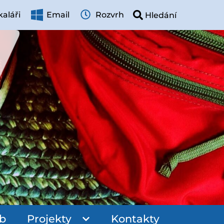
aláři
Email
Rozvrh
ub
Projekty
Kontakty