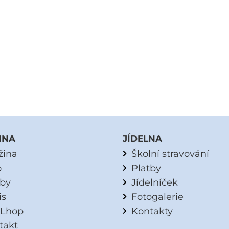
INA
JÍDELNA
žina
Školní stravování
o
Platby
tby
Jídelníček
is
Fotogalerie
Lhop
Kontakty
takt