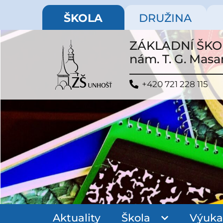
ŠKOLA
DRUŽINA
ZÁKLADNÍ ŠK
nám. T. G. Masa
+420 721 228 115
Aktuality
Škola
Výuka