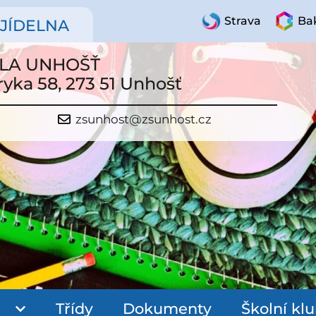
Strava
Bak
JÍDELNA
OLA UNHOŠŤ
ryka 58, 273 51 Unhošť
zsunhost@zsunhost.cz
Třídy
Dokumenty
Školní kl