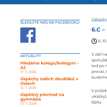
Základn
SLEDUJTE NÁS NA FACEBOOKU
6.C –
6. 10
V září n
AKTUALITY
spolužák
Hledáme kolegu/kolegyni –
teď po m
AJ
provaz, 
17. 7. 2026
budeme 
Úspěchy našich deváťáků v
číslech
12. 7. 2026
V průběh
Úspěšný přechod na
ukázky).
gymnázia
šípky.
10. 7. 2026