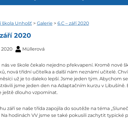
í škola Unhošť
>
Galerie
>
6.C – září 2020
 září 2020
. 2020
Müllerová
a nás ve škole čekalo nejedno překvapení. Kromě nové šk
ů, nová třídní učitelka a další nám neznámí učitelé. Chv
ěsíci už je to daleko lepší. Jsme jeden tým. Abychom se 
strávili jsme jeden den na Adaptačním kurzu v Libušíně. B
ještě dlouho vzpomínat.
u září se naše třída zapojila do soutěže na téma „Slun
 Na hodinách VV jsme se také pokusili zachytit typické p