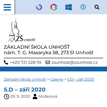
ZÁKLADNÍ ŠKOLA UNHOŠŤ
nám. T. G. Masaryka 58, 273 51 Unhošť
+420 721 228 115
zsunhost@zsunhost.cz
Základní škola Unhošť
>
Galerie
>
5.D – září 2020
5.D – září 2020
29. 9. 2020
Müllerová