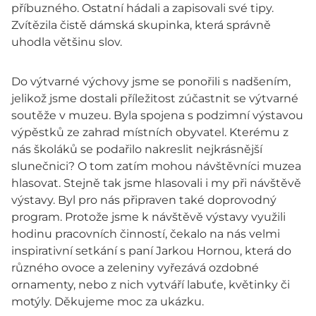
příbuzného. Ostatní hádali a zapisovali své tipy.
Zvítězila čistě dámská skupinka, která správně
uhodla většinu slov.
Do výtvarné výchovy jsme se ponořili s nadšením,
jelikož jsme dostali příležitost zúčastnit se výtvarné
soutěže v muzeu. Byla spojena s podzimní výstavou
výpěstků ze zahrad místních obyvatel. Kterému z
nás školáků se podařilo nakreslit nejkrásnější
slunečnici? O tom zatím mohou návštěvníci muzea
hlasovat. Stejně tak jsme hlasovali i my při návštěvě
výstavy. Byl pro nás připraven také doprovodný
program. Protože jsme k návštěvě výstavy využili
hodinu pracovních činností, čekalo na nás velmi
inspirativní setkání s paní Jarkou Hornou, která do
různého ovoce a zeleniny vyřezává ozdobné
ornamenty, nebo z nich vytváří labuťe, květinky či
motýly. Děkujeme moc za ukázku.