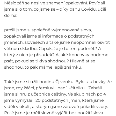
Měsíc září se nesl ve znamení opakování. Povídali
jsme si o tom, co jsme se – díky panu Covidu, učili
doma:
prošli jsme si společně vyjmenovaná slova,
zopakovali jsme si informace o podstatných
jménech, slovesech a také jsme neopomněli osvítit
větnou skladbu. Copak, že je to ten podmět? A
který z nich je přísudek? A jaké koncovky budeme
psát, pokud se ti dva shodnou? Hlavně ať se
shodnou, to pak máme lepší známku.
Také jsme si užili hodinu Čj venku. Bylo tak hezky, že
jsme, my žáčci, přemluvili paní učitelku… Zahráli
jsme si hru z učebnice češtiny. Ve skupinách po 4
jsme vymýšleli 20 podstatných jmen, která jsme
viděli v okolí , a kterým jsme zároveň přiřadili vzory.
Poté jsme je měli slovně vyjářit bez použití slova