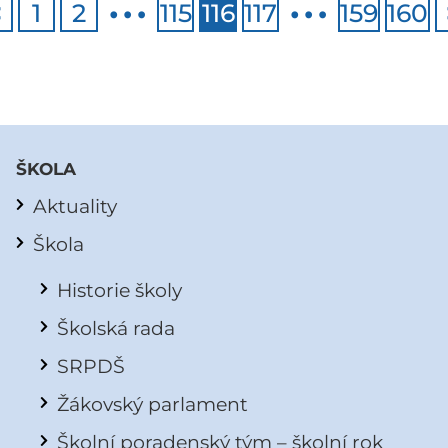
<
1
2
115
116
117
159
160
ŠKOLA
Aktuality
Škola
Historie školy
Školská rada
SRPDŠ
Žákovský parlament
Školní poradenský tým – školní rok