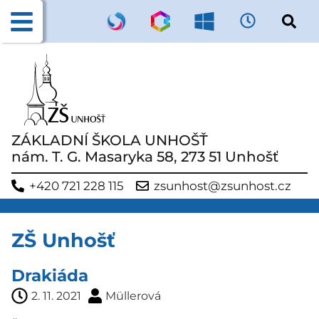
ZÁKLADNÍ ŠKOLA UNHOŠŤ
nám. T. G. Masaryka 58, 273 51 Unhošť
+420 721 228 115
zsunhost@zsunhost.cz
ZŠ Unhošť
Drakiáda
2. 11. 2021
Müllerová