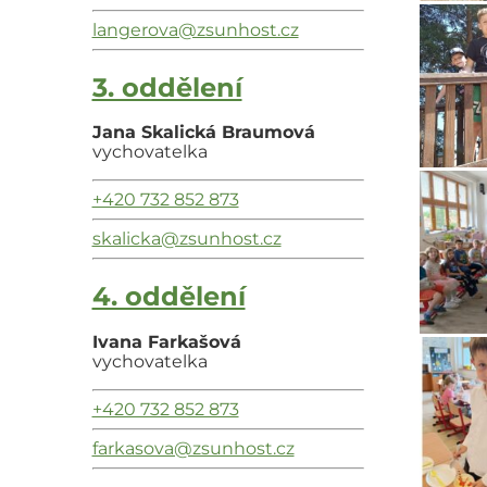
langerova@zsunhost.cz
3. oddělení
Jana Skalická Braumová
vychovatelka
+420 732 852 873
skalicka@zsunhost.cz
4. oddělení
Ivana Farkašová
vychovatelka
+420 732 852 873
farkasova@zsunhost.cz