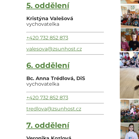
5. oddělení
Kristýna Valešová
vychovatelka
+420 732 852 873
valesova@zsunhost.cz
6. oddělení
Bc. Anna Trédlová, DiS
vychovatelka
+420 732 852 873
tredlova@zsunhost.cz
7. oddělení
Veronika Kozlová