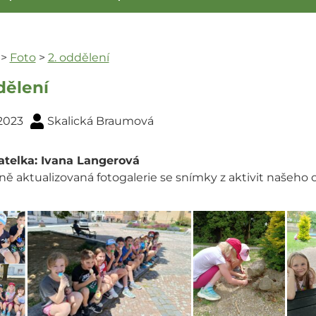
>
Foto
>
2. oddělení
dělení
 2023
Skalická Braumová
telka: Ivana Langerová
ně aktualizovaná fotogalerie se snímky z aktivit našeho 