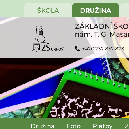
ŠKOLA
DRUŽINA
ZÁKLADNÍ ŠK
nám. T. G. Masa
+420 732 852 873
Družina
Foto
Platby
Z