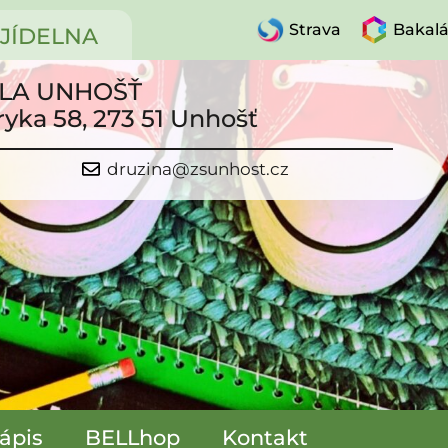
Strava
Bakalá
JÍDELNA
OLA UNHOŠŤ
ryka 58, 273 51 Unhošť
druzina@zsunhost.cz
ápis
BELLhop
Kontakt