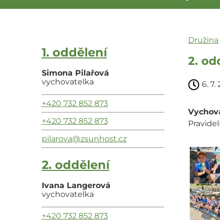
Družina
1. oddělení
2. od
Simona Pilařová
vychovatelka
6. 7.
+420 732 852 873
Vychova
+420 732 852 873
Pravidel
pilarova@zsunhost.cz
2. oddělení
Ivana Langerová
vychovatelka
+420 732 852 873