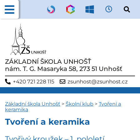
ZÁKLADNÍ ŠKOLA UNHOŠŤ
nám. T. G. Masaryka 58, 273 51 Unhošť
+420 721 228 115
zsunhost@zsunhost.cz
Základní škola Unhošť
>
Školní klub
>
Tvoření a
keramika
Tvoření a keramika
Tvořivý kroužek – 1. pololetí