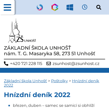
ZÁKLADNÍ ŠKOLA UNHOŠŤ
nám. T. G. Masaryka 58, 273 51 Unhošť
+420 721 228 115
zsunhost@zsunhost.cz
Základní škola Unhošť
>
Poštolky
>
Hnízdní deník
2022
Hnízdní deník 2022
březen, duben – samec se samicí si obhlíží