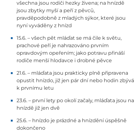
všechna jsou rodiči hezky živena; na hnízdě
jsou zbytky myší a peří z pěvců,
pravděpodobně z mladých sýkor, které jsou
nyní vyváděny z hnízd
15.6. – všech pět mláďat se má čile k světu,
prachové peří je nahrazováno prvním
opravdovým opeřením; jako potravu přináší
rodiče menší hlodavce i drobné pěvce
21.6. – mláďata jsou prakticky plně připravena
opustit hnízdo, již jen pár dní nebo hodin zbývá
k prvnímu letu
23.6. – první lety po okolí začaly, mláďata jsou na
hnízdě již jen dvě
25.6. – hnízdo je prázdné a hnízdění úspěšně
dokončeno