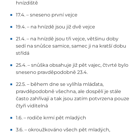
hnízdiště
17.4. – sneseno první vejce
19.4. – na hnízdě jsou již dvě vejce
21.4. – na hnízdě jsou tři vejce, většinu doby
sedí na snůšce samice, samec ji na kratší dobu
střídá
25.4. – snůška obsahuje již pět vajec, čtvrté bylo
sneseno pravděpodobně 23.4.
22.5. – během dne se vylíhla mláďata,
pravděpodobně všechna, ale dospělí je stále
často zahřívají a tak jsou zatím potvrzena pouze
čtyři viditelná
1.6. – rodiče krmí pět mladých
3.6. – okroužkováno všech pět mladých,