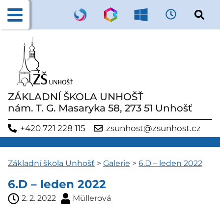
ZÁKLADNÍ ŠKOLA UNHOŠŤ
nám. T. G. Masaryka 58, 273 51 Unhošť
+420 721 228 115
zsunhost@zsunhost.cz
Základní škola Unhošť
>
Galerie
>
6.D – leden 2022
6.D – leden 2022
2. 2. 2022
Müllerová