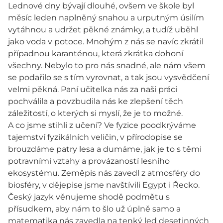
Lednové dny bývají dlouhé, ovšem ve škole byl
měsíc leden naplněný snahou a urputným úsilím
vytáhnou a udržet pěkné známky, a tudíž uběhl
jako voda v potoce. Mnohým z nás se navíc zkrátil
případnou karanténou, která zkrátka dohoní
všechny. Nebylo to pro nás snadné, ale nám všem
se podařilo se s tím vyrovnat, a tak jsou vysvědčení
velmi pěkná. Paní učitelka nás za naši práci
pochválila a povzbudila nás ke zlepšení těch
záležitostí, o kterých si myslí, že je to možné.
A co jsme stihli z učení? Ve fyzice poodkrýváme
tajemství fyzikálních veličin, v přírodopise se
brouzdáme patry lesa a dumáme, jak je to s těmi
potravními vztahy a provázaností lesního
ekosystému. Zeměpis nás zavedl z atmosféry do
biosféry, v dějepise jsme navštívili Egypt i Řecko.
Český jazyk věnujeme shodě podmětu s
přísudkem, aby nám to šlo už úplně samo a
matematika nás zavedla na tenký led desetinných