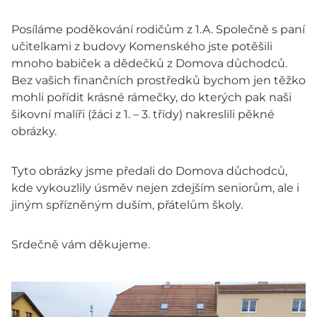
Posíláme poděkování rodičům z 1.A. Společně s paní
učitelkami z budovy Komenského jste potěšili
mnoho babiček a dědečků z Domova důchodců.
Bez vašich finančních prostředků bychom jen těžko
mohli pořídit krásné rámečky, do kterých pak naši
šikovní malíři (žáci z 1. – 3. třídy) nakreslili pěkné
obrázky.
Tyto obrázky jsme předali do Domova důchodců,
kde vykouzlily úsměv nejen zdejším seniorům, ale i
jiným spřízněným duším, přátelům školy.
Srdečně vám děkujeme.