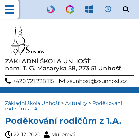
ZÁKLADNÍ ŠKOLA UNHOŠŤ
nám. T. G. Masaryka 58, 273 51 Unhošť
+420 721 228 115
zsunhost@zsunhost.cz
Základní škola Unhošť
>
Aktuality
>
Poděkování
rodičům z 1.A.
Poděkování rodičům z 1.A.
22. 12. 2020
Müllerová