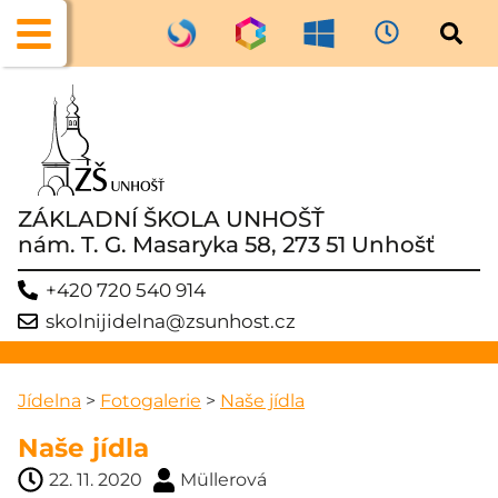
ZÁKLADNÍ ŠKOLA UNHOŠŤ
nám. T. G. Masaryka 58, 273 51 Unhošť
+420 720 540 914
skolnijidelna@zsunhost.cz
Jídelna
>
Fotogalerie
>
Naše jídla
Naše jídla
22. 11. 2020
Müllerová