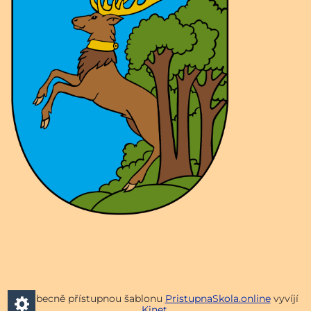
Všeobecně přístupnou šablonu
PristupnaSkola.online
vyvíjí
Kinet
.